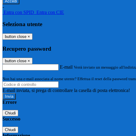
-
Entra con SPID
Entra con CIE
Seleziona utente
button close
×
Recupero password
button close
×
E-mail
Verrà inviato un messaggio all'indirizz
Non hai una e-mail associata al nome utente? Effettua il reset della password tram
E-mail inviata, si prega di controllare la casella di posta elettronica!
Errore
Chiudi
Successo
Chiudi
Informazione