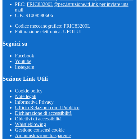
PEC:
FRIC83200L@pec.istruzione.it
Link per inviare una
mail
C.F.: 91008580606
Codice meccanografico: FRIC83200L
Fatturazione elettronica: UFOLUI
Seguici su
Facebook
Youtube
Instagram
Sezione Link Utili
Cookie policy
Note legali
Informativa Privacy
Ufficio Relazioni con il Pubblico
Dichiarazione di accessibilità
Obiettivi di accessibilità
Whistleblowing
Gestione consensi cookie
Amministrazione trasparente