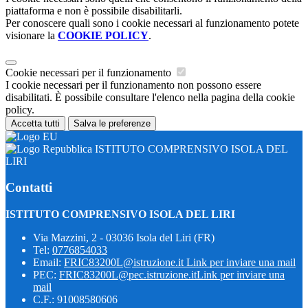
piattaforma e non è possibile disabilitarli.
Per conoscere quali sono i cookie necessari al funzionamento potete
visionare la
COOKIE POLICY
.
Cookie necessari per il funzionamento
I cookie necessari per il funzionamento non possono essere
disabilitati. È possibile consultare l'elenco nella pagina della cookie
policy.
Accetta tutti
Salva le preferenze
ISTITUTO COMPRENSIVO ISOLA DEL
LIRI
Contatti
ISTITUTO COMPRENSIVO ISOLA DEL LIRI
Via Mazzini, 2 - 03036 Isola del Liri (FR)
Tel:
0776854033
Email:
FRIC83200L@istruzione.it
Link per inviare una mail
PEC:
FRIC83200L@pec.istruzione.it
Link per inviare una
mail
C.F.: 91008580606