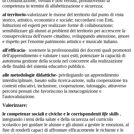
di comunicazione, verbali e non verbali, promuovendo la
competenza in termini di alfabetizzazione e sicurezza;
al territorio-
valorizzare le risorse del territorio dal punto di vista
storico, artistico, economico e sociale; raccordarsi con Enti,
Istituzioni ed esperti per realizzare forme di collaborazione;
sensibilizzare gli alunni ai problemi del territorio per accrescere la
consapevolezza dell'essere cittadino, sviluppando attenzione, amore
e rispetto per l'enorme patrimonio artistico e musicale italiano.
all'efficacia-
sostenere la professionalità dei docenti quali promotori
dell'apprendimento e valutare i suoi esiti; potenziare la capacità di
autonoma gestione della scuola nel concorrere alla realizzazione
delle finalità del sistema educativo pubblico.
alle metodologie didattiche-
privilegiando un apprendimento
interdisciplinare, basato sulla ricerca-azione, sulla cooperazione tra
contesti educativi, inclusione, cooperazione, tutoraggio, attraverso
percorsi pensati che favoriscono la metacognizione e
l'autovalutazione.
Valorizzare:
le competenze sociali e civiche e le corrispondenti
life skills
,
integrando i temi della salute e della sicurezza nel curricolo
scolastico per guidare le alunne e gli alunni a gestire le emozioni, al
fine di renderli capaci di affrontare efficacemente le richieste e le