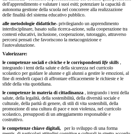
dell'apprendimento e valutare i suoi esiti; potenziare la capacità di
autonoma gestione della scuola nel concorrere alla realizzazione
delle finalità del sistema educativo pubblico.
alle metodologie didattiche-
privilegiando un apprendimento
interdisciplinare, basato sulla ricerca-azione, sulla cooperazione tra
contesti educativi, inclusione, cooperazione, tutoraggio, attraverso
percorsi pensati che favoriscono la metacognizione e
l'autovalutazione.
Valorizzare:
le competenze sociali e civiche e le corrispondenti
life skills
,
integrando i temi della salute e della sicurezza nel curricolo
scolastico per guidare le alunne e gli alunni a gestire le emozioni, al
fine di renderli capaci di affrontare efficacemente le richieste e le
sfide della vita quotidiana.
le competenze in materia di cittadinanza
, integrando i temi della
salute, della legalità, della sostenibilità, della diversità sociale e
culturale, della parità di genere, di stili di vita sostenibili, della
promozione di una cultura di pace e non violenza, nel curricolo
scolastico, presupposti di un atteggiamento responsabile e
costruttivo.
le competenze chiave digitali,
per lo sviluppo di una forma
mentis, di particolari attitudini cognitive e culturali in stretto accordo