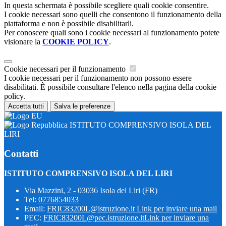
In questa schermata è possibile scegliere quali cookie consentire.
I cookie necessari sono quelli che consentono il funzionamento della
piattaforma e non è possibile disabilitarli.
Per conoscere quali sono i cookie necessari al funzionamento potete
visionare la
COOKIE POLICY
.
Cookie necessari per il funzionamento
I cookie necessari per il funzionamento non possono essere
disabilitati. È possibile consultare l'elenco nella pagina della cookie
policy.
Accetta tutti
Salva le preferenze
ISTITUTO COMPRENSIVO ISOLA DEL
LIRI
Contatti
ISTITUTO COMPRENSIVO ISOLA DEL LIRI
Via Mazzini, 2 - 03036 Isola del Liri (FR)
Tel:
0776854033
Email:
FRIC83200L@istruzione.it
Link per inviare una mail
PEC:
FRIC83200L@pec.istruzione.it
Link per inviare una