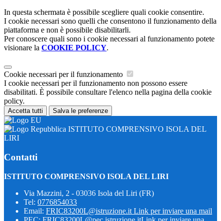
In questa schermata è possibile scegliere quali cookie consentire.
I cookie necessari sono quelli che consentono il funzionamento della
piattaforma e non è possibile disabilitarli.
Per conoscere quali sono i cookie necessari al funzionamento potete
visionare la
COOKIE POLICY
.
Cookie necessari per il funzionamento
I cookie necessari per il funzionamento non possono essere
disabilitati. È possibile consultare l'elenco nella pagina della cookie
policy.
Accetta tutti
Salva le preferenze
ISTITUTO COMPRENSIVO ISOLA DEL
LIRI
Contatti
ISTITUTO COMPRENSIVO ISOLA DEL LIRI
Via Mazzini, 2 - 03036 Isola del Liri (FR)
Tel:
0776854033
Email:
FRIC83200L@istruzione.it
Link per inviare una mail
PEC:
FRIC83200L@pec.istruzione.it
Link per inviare una