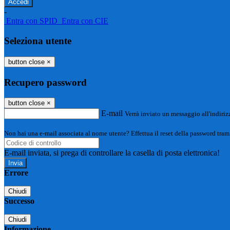
-
Entra con SPID
Entra con CIE
Seleziona utente
button close
×
Recupero password
button close
×
E-mail
Verrà inviato un messaggio all'indirizz
Non hai una e-mail associata al nome utente? Effettua il reset della password tram
E-mail inviata, si prega di controllare la casella di posta elettronica!
Errore
Chiudi
Successo
Chiudi
Informazione