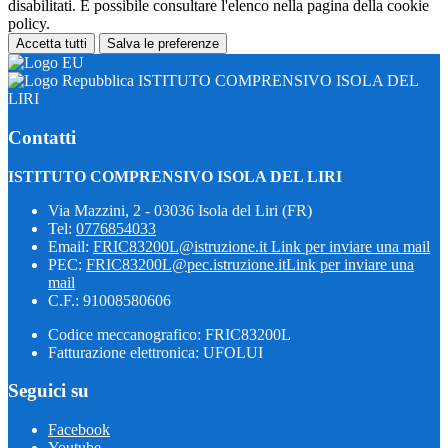
disabilitati. È possibile consultare l'elenco nella pagina della cookie
policy.
Accetta tutti
Salva le preferenze
ISTITUTO COMPRENSIVO ISOLA DEL
LIRI
Contatti
ISTITUTO COMPRENSIVO ISOLA DEL LIRI
Via Mazzini, 2 - 03036 Isola del Liri (FR)
Tel:
0776854033
Email:
FRIC83200L@istruzione.it
Link per inviare una mail
PEC:
FRIC83200L@pec.istruzione.it
Link per inviare una
mail
C.F.: 91008580606
Codice meccanografico: FRIC83200L
Fatturazione elettronica: UFOLUI
Seguici su
Facebook
Youtube