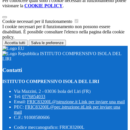
Per conoscere quali sono i cookie necessari al funzionamento potete
visionare la
COOKIE POLICY
.
Cookie necessari per il funzionamento
I cookie necessari per il funzionamento non possono essere
disabilitati. È possibile consultare l'elenco nella pagina della cookie
policy.
Accetta tutti
Salva le preferenze
ISTITUTO COMPRENSIVO ISOLA DEL
LIRI
Contatti
ISTITUTO COMPRENSIVO ISOLA DEL LIRI
Via Mazzini, 2 - 03036 Isola del Liri (FR)
Tel:
0776854033
Email:
FRIC83200L@istruzione.it
Link per inviare una mail
PEC:
FRIC83200L@pec.istruzione.it
Link per inviare una
mail
C.F.: 91008580606
Codice meccanografico: FRIC83200L