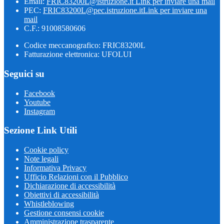
Email:
FRIC83200L@istruzione.it
Link per inviare una mail
PEC:
FRIC83200L@pec.istruzione.it
Link per inviare una
mail
C.F.: 91008580606
Codice meccanografico: FRIC83200L
Fatturazione elettronica: UFOLUI
Seguici su
Facebook
Youtube
Instagram
Sezione Link Utili
Cookie policy
Note legali
Informativa Privacy
Ufficio Relazioni con il Pubblico
Dichiarazione di accessibilità
Obiettivi di accessibilità
Whistleblowing
Gestione consensi cookie
Amministrazione trasparente