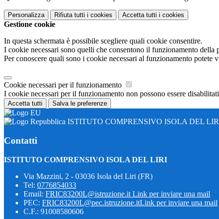
Personalizza
Rifiuta tutti
i cookies
Accetta tutti
i cookies
Gestione cookie
In questa schermata è possibile scegliere quali cookie consentire.
I cookie necessari sono quelli che consentono il funzionamento della pi
Per conoscere quali sono i cookie necessari al funzionamento potete v
Cookie necessari per il funzionamento
I cookie necessari per il funzionamento non possono essere disabilitati.
Accetta tutti
Salva le preferenze
ISTITUTO COMPRENSIVO ISOLA DEL LIR
Contatti
ISTITUTO COMPRENSIVO ISOLA DEL LIRI
Via Mazzini, 2 - 03036 Isola del Liri (FR)
Tel:
0776854033
Email:
FRIC83200L@istruzione.it
Link per inviare una mail
PEC:
FRIC83200L@pec.istruzione.it
Link per inviare una mail
C.F.: 91008580606