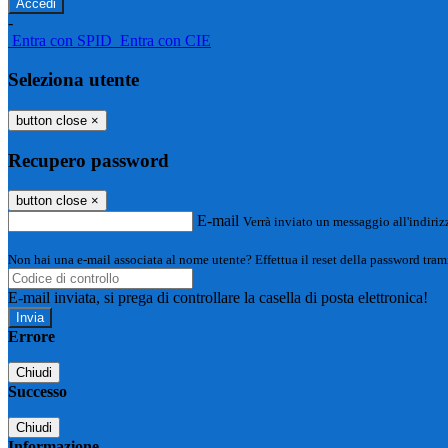
-
Entra con SPID
Entra con CIE
Seleziona utente
button close
×
Recupero password
button close
×
E-mail
Verrà inviato un messaggio all'indirizz
Non hai una e-mail associata al nome utente? Effettua il reset della password tram
E-mail inviata, si prega di controllare la casella di posta elettronica!
Errore
Chiudi
Successo
Chiudi
Informazione