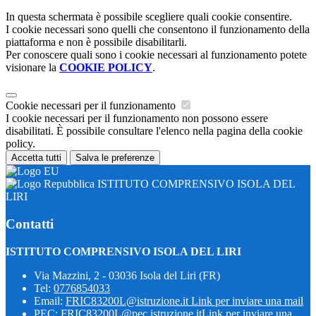
In questa schermata è possibile scegliere quali cookie consentire.
I cookie necessari sono quelli che consentono il funzionamento della
piattaforma e non è possibile disabilitarli.
Per conoscere quali sono i cookie necessari al funzionamento potete
visionare la
COOKIE POLICY
.
Cookie necessari per il funzionamento
I cookie necessari per il funzionamento non possono essere
disabilitati. È possibile consultare l'elenco nella pagina della cookie
policy.
Accetta tutti
Salva le preferenze
ISTITUTO COMPRENSIVO ISOLA DEL
LIRI
Contatti
ISTITUTO COMPRENSIVO ISOLA DEL LIRI
Via Mazzini, 2 - 03036 Isola del Liri (FR)
Tel:
0776854033
Email:
FRIC83200L@istruzione.it
Link per inviare una mail
PEC:
FRIC83200L@pec.istruzione.it
Link per inviare una