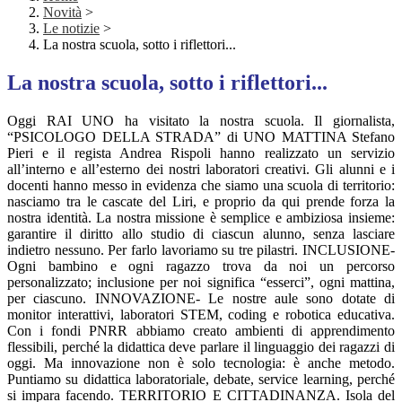
Novità
>
Le notizie
>
La nostra scuola, sotto i riflettori...
La nostra scuola, sotto i riflettori...
Oggi RAI UNO ha visitato la nostra scuola. Il giornalista,
“PSICOLOGO DELLA STRADA” di UNO MATTINA Stefano
Pieri e il regista Andrea Rispoli hanno realizzato un servizio
all’interno e all’esterno dei nostri laboratori creativi. Gli alunni e i
docenti hanno messo in evidenza che siamo una scuola di territorio:
nasciamo tra le cascate del Liri, e proprio da qui prende forza la
nostra identità. La nostra missione è semplice e ambiziosa insieme:
garantire il diritto allo studio di ciascun alunno, senza lasciare
indietro nessuno. Per farlo lavoriamo su tre pilastri. INCLUSIONE-
Ogni bambino e ogni ragazzo trova da noi un percorso
personalizzato; inclusione per noi significa “esserci”, ogni mattina,
per ciascuno. INNOVAZIONE- Le nostre aule sono dotate di
monitor interattivi, laboratori STEM, coding e robotica educativa.
Con i fondi PNRR abbiamo creato ambienti di apprendimento
flessibili, perché la didattica deve parlare il linguaggio dei ragazzi di
oggi. Ma innovazione non è solo tecnologia: è anche metodo.
Puntiamo su didattica laboratoriale, debate, service learning, perché
si impara facendo. TERRITORIO E CITTADINANZA. Isola del