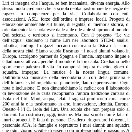
Liri ci insegna che l’acqua, se ben incanalata, diventa energia. Allo
stesso modo crediamo che la scuola debba trasformare le energie dei
ragazzi in competenze per la vita. Collaboriamo con enti,
associazioni, ASL, forze dell’ordine e imprese locali. Progetti di
educazione ambientale sul fiume, di legalità, di memoria storica, di
orientamento: la scuola esce dalle aule e le aule si aprono al mondo.
Qui scienza e territorio si incontrano. Con il progetto “Le vie
dell’acqua” studiamo il fiume Liri nei laboratori STEM: analisi,
robotica, coding. I ragazzi toccano con mano la fisica e la storia
della nostra città. Siamo scuola Erasmus+: i nostri alunni volano in
Europa, accolgono partner da Spagna e Francia, imparano lingue e
cittadinanza attiva…perché il mondo è la loro aula. Crediamo nello
sport come palestra di vita. In campo si impara rispetto, gioco di
squadra, impegno. La musica è la nostra lingua comune.
Dall’indirizzo musicale della Secondaria ai cori della primaria e
dell’Infanzia: violino, chitarra, pianoforte, flauto e percussioni. Ogni
nota è inclusione. E non dimentichiamo le radici: con il laboratorio
di lavorazione della carta riscopriamo l’antica tradizione cartaria di
Isola del Liri. Mani, acqua, telai. I ragazzi producono carta come
200 anni fa e la trasformano in arte, innovazione, identità, Europa.
Questo è l’I.C. Isola del Liri. Una scuola che non prepara solo al
domani. Lo costruisce, oggi, insieme. Ma una scuola non è fatta di
muri e progetti. È fatta di persone. Desidero ringraziare i docenti, il
personale ATA, le famiglie e soprattutto i miei alunni: una squadra
che ogni giorno sceglie di esserci con professionalità e passione. A