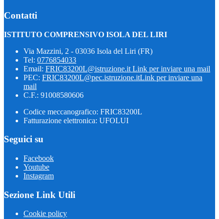
Contatti
ISTITUTO COMPRENSIVO ISOLA DEL LIRI
Via Mazzini, 2 - 03036 Isola del Liri (FR)
Tel:
0776854033
Email:
FRIC83200L@istruzione.it
Link per inviare una mail
PEC:
FRIC83200L@pec.istruzione.it
Link per inviare una
mail
C.F.: 91008580606
Codice meccanografico: FRIC83200L
Fatturazione elettronica: UFOLUI
Seguici su
Facebook
Youtube
Instagram
Sezione Link Utili
Cookie policy