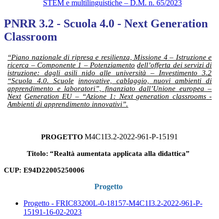
STEM e multilinguistiche – D.M. n. 65/2023
PNRR 3.2 - Scuola 4.0 - Next Generation
Classroom
“Piano nazionale di ripresa e resilienza, Missione 4 – Istruzione e
ricerca – Componente 1 – Potenziamento
dell’offerta dei servizi di
istruzione: dagli asili nido alle università – Investimento 3.2
“Scuola 4.0. Scuole
innovative, cablaggio, nuovi ambienti di
apprendimento e laboratori”, finanziato dall’Unione europea –
Next
Generation
EU
–
“Azione
1:
Next
generation
classrooms
-
Ambienti di
apprendimento innovativi”.
PROGETTO
M4C1I3.2-2022-961-P-15191
Titolo:
“Realtà aumentata applicata alla didattica”
CUP: E94D22005250006
Progetto
Progetto - FRIC83200L-0-18157-M4C1I3.2-2022-961-P-
15191-16-02-2023