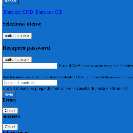
-
Entra con SPID
Entra con CIE
Seleziona utente
button close
×
Recupero password
button close
×
E-mail
Verrà inviato un messaggio all'indirizz
Non hai una e-mail associata al nome utente? Effettua il reset della password tram
E-mail inviata, si prega di controllare la casella di posta elettronica!
Errore
Chiudi
Successo
Chiudi
Informazione