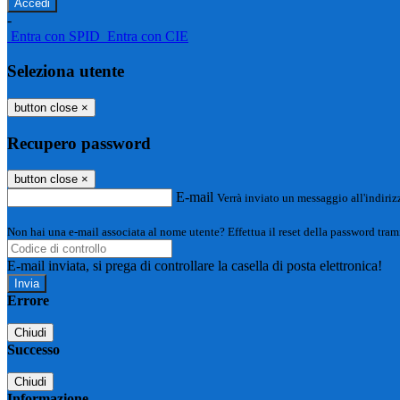
-
Entra con SPID
Entra con CIE
Seleziona utente
button close
×
Recupero password
button close
×
E-mail
Verrà inviato un messaggio all'indirizz
Non hai una e-mail associata al nome utente? Effettua il reset della password tram
E-mail inviata, si prega di controllare la casella di posta elettronica!
Errore
Chiudi
Successo
Chiudi
Informazione