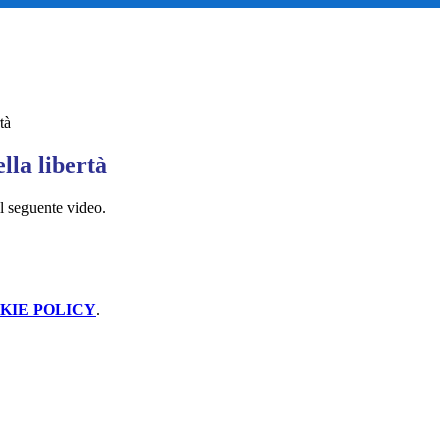
rtà
della libertà
il seguente video.
KIE POLICY
.