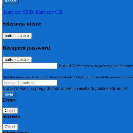
-
Entra con SPID
Entra con CIE
Seleziona utente
button close
×
Recupero password
button close
×
E-mail
Verrà inviato un messaggio all'indirizz
Non hai una e-mail associata al nome utente? Effettua il reset della password tram
E-mail inviata, si prega di controllare la casella di posta elettronica!
Errore
Chiudi
Successo
Chiudi
Informazione