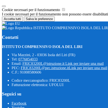
Cookie necessari per il funzionamento
I cookie necessari per il funzionamento non possono essere disabilitati.
Accetta tutti
Salva le preferenze
ISTITUTO COMPRENSIVO ISOLA DEL LIR
Contatti
ISTITUTO COMPRENSIVO ISOLA DEL LIRI
Via Mazzini, 2 - 03036 Isola del Liri (FR)
Tel:
0776854033
Email:
FRIC83200L@istruzione.it
Link per inviare una mail
PEC:
FRIC83200L@pec.istruzione.it
Link per inviare una mail
C.F.: 91008580606
Codice meccanografico: FRIC83200L
Fatturazione elettronica: UFOLUI
Seguici su
Facebook
Youtube