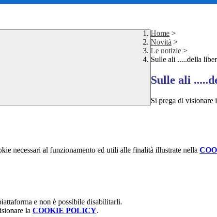
Home
>
Novità
>
Le notizie
>
Sulle ali .....della libe
Sulle ali .....
Si prega di visionare 
kie necessari al funzionamento ed utili alle finalità illustrate nella
COO
attaforma e non è possibile disabilitarli.
isionare la
COOKIE POLICY
.