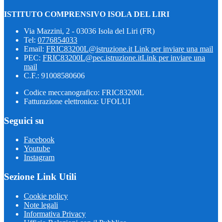
ISTITUTO COMPRENSIVO ISOLA DEL LIRI
Via Mazzini, 2 - 03036 Isola del Liri (FR)
Tel:
0776854033
Email:
FRIC83200L@istruzione.it
Link per inviare una mail
PEC:
FRIC83200L@pec.istruzione.it
Link per inviare una
mail
C.F.: 91008580606
Codice meccanografico: FRIC83200L
Fatturazione elettronica: UFOLUI
Seguici su
Facebook
Youtube
Instagram
Sezione Link Utili
Cookie policy
Note legali
Informativa Privacy