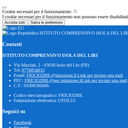
Cookie necessari per il funzionamento
I cookie necessari per il funzionamento non possono essere disabilitati.
Accetta tutti
Salva le preferenze
ISTITUTO COMPRENSIVO ISOLA DEL LIR
Contatti
ISTITUTO COMPRENSIVO ISOLA DEL LIRI
Via Mazzini, 2 - 03036 Isola del Liri (FR)
Tel:
0776854033
Email:
FRIC83200L@istruzione.it
Link per inviare una mail
PEC:
FRIC83200L@pec.istruzione.it
Link per inviare una mail
C.F.: 91008580606
Codice meccanografico: FRIC83200L
Fatturazione elettronica: UFOLUI
Seguici su
Facebook
Youtube