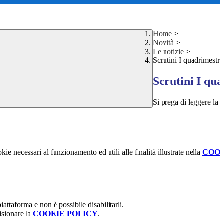
Home
>
Novità
>
Le notizie
>
Scrutini I quadrimestr
Scrutini I q
Si prega di leggere l
kie necessari al funzionamento ed utili alle finalità illustrate nella
COO
attaforma e non è possibile disabilitarli.
isionare la
COOKIE POLICY
.