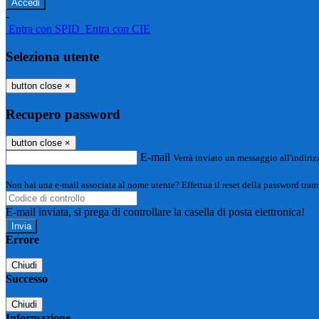
-
Entra con SPID
Entra con CIE
Seleziona utente
button close
×
Recupero password
button close
×
E-mail
Verrà inviato un messaggio all'indirizz
Non hai una e-mail associata al nome utente? Effettua il reset della password tram
E-mail inviata, si prega di controllare la casella di posta elettronica!
Errore
Chiudi
Successo
Chiudi
Informazione