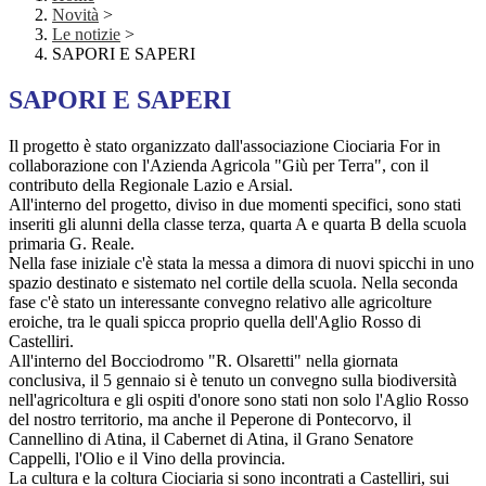
Novità
>
Le notizie
>
SAPORI E SAPERI
SAPORI E SAPERI
Il progetto è stato organizzato dall'associazione Ciociaria For in
collaborazione con l'Azienda Agricola "Giù per Terra", con il
contributo della Regionale Lazio e Arsial.
All'interno del progetto, diviso in due momenti specifici, sono stati
inseriti gli alunni della classe terza, quarta A e quarta B della scuola
primaria G. Reale.
Nella fase iniziale c'è stata la messa a dimora di nuovi spicchi in uno
spazio destinato e sistemato nel cortile della scuola. Nella seconda
fase c'è stato un interessante convegno relativo alle agricolture
eroiche, tra le quali spicca proprio quella dell'Aglio Rosso di
Castelliri.
All'interno del Bocciodromo "R. Olsaretti" nella giornata
conclusiva, il 5 gennaio si è tenuto un convegno sulla biodiversità
nell'agricoltura e gli ospiti d'onore sono stati non solo l'Aglio Rosso
del nostro territorio, ma anche il Peperone di Pontecorvo, il
Cannellino di Atina, il Cabernet di Atina, il Grano Senatore
Cappelli, l'Olio e il Vino della provincia.
La cultura e la coltura Ciociaria si sono incontrati a Castelliri, sui