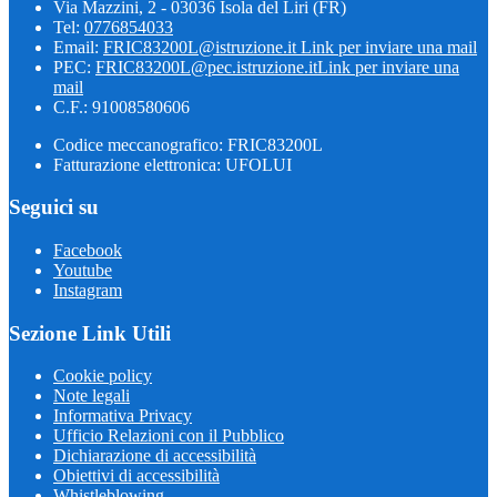
Via Mazzini, 2 - 03036 Isola del Liri (FR)
Tel:
0776854033
Email:
FRIC83200L@istruzione.it
Link per inviare una mail
PEC:
FRIC83200L@pec.istruzione.it
Link per inviare una
mail
C.F.: 91008580606
Codice meccanografico: FRIC83200L
Fatturazione elettronica: UFOLUI
Seguici su
Facebook
Youtube
Instagram
Sezione Link Utili
Cookie policy
Note legali
Informativa Privacy
Ufficio Relazioni con il Pubblico
Dichiarazione di accessibilità
Obiettivi di accessibilità
Whistleblowing