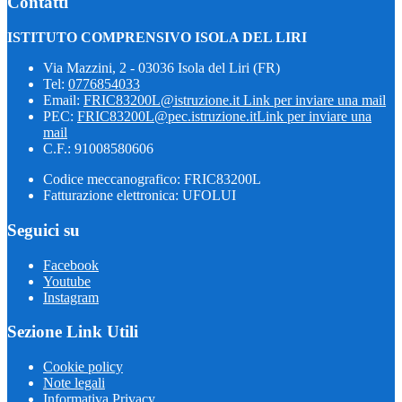
Contatti
ISTITUTO COMPRENSIVO ISOLA DEL LIRI
Via Mazzini, 2 - 03036 Isola del Liri (FR)
Tel:
0776854033
Email:
FRIC83200L@istruzione.it
Link per inviare una mail
PEC:
FRIC83200L@pec.istruzione.it
Link per inviare una
mail
C.F.: 91008580606
Codice meccanografico: FRIC83200L
Fatturazione elettronica: UFOLUI
Seguici su
Facebook
Youtube
Instagram
Sezione Link Utili
Cookie policy
Note legali
Informativa Privacy