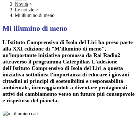
Novità
>
Le notizie
>
Mi illumino di meno
Mi illumino di meno
L'Istituto Comprensivo di Isola del Liri ha preso parte
alla XXI edizione di "M'illumino di meno",
un'importante iniziativa promossa da Rai Radio2
attraverso il programma Caterpillar. L'adesione
dell'Istituto Comprensivo di Isola del Liri a questa
iniziativa sottolinea l'importanza di educare i giovani
cittadini ai principi di sostenibilità e responsabilità
ambientale, incoraggiandoli a diventare protagonisti
attivi del cambiamento verso un futuro più consapevole
e rispettoso del pianeta.