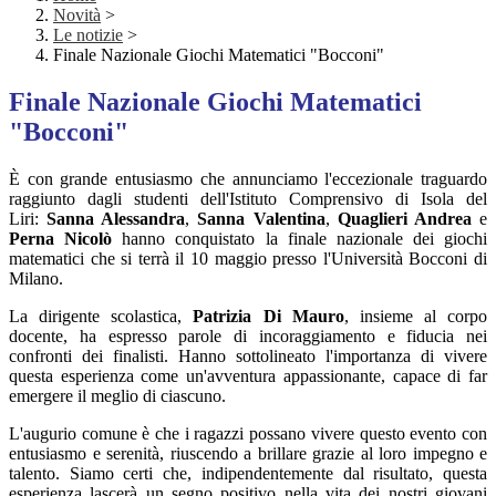
Novità
>
Le notizie
>
Finale Nazionale Giochi Matematici "Bocconi"
Finale Nazionale Giochi Matematici
"Bocconi"
È con grande entusiasmo che annunciamo l'eccezionale traguardo
raggiunto dagli studenti dell'Istituto Comprensivo di Isola del
Liri:
Sanna Alessandra
,
Sanna Valentina
,
Quaglieri Andrea
e
Perna Nicolò
hanno conquistato la finale nazionale dei giochi
matematici che si terrà il 10 maggio presso l'Università Bocconi di
Milano.
La dirigente scolastica,
Patrizia Di Mauro
, insieme al corpo
docente, ha espresso parole di incoraggiamento e fiducia nei
confronti dei finalisti. Hanno sottolineato l'importanza di vivere
questa esperienza come un'avventura appassionante, capace di far
emergere il meglio di ciascuno.
L'augurio comune è che i ragazzi possano vivere questo evento con
entusiasmo e serenità, riuscendo a brillare grazie al loro impegno e
talento. Siamo certi che, indipendentemente dal risultato, questa
esperienza lascerà un segno positivo nella vita dei nostri giovani