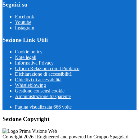
Seguici su
Facebook
Youtube
Instagram
Sezione Link Utili
Cookie policy
Note legali
Informativa Privacy
Ufficio Relazioni con il Pubblico
Dichiarazione di accessibilità
Obiettivi di accessibilità
Whistleblowing
Gestione consensi cookie
Amministrazione trasparente
Pagina visualizzata
666
volte
Sezione Copyright
Copyright 2026 | Engineered and powered by Gruppo Spaggiari