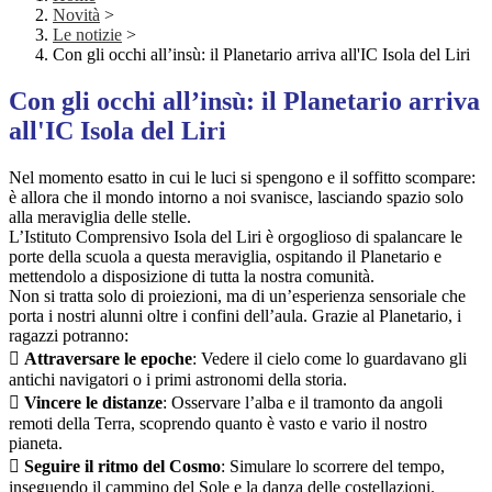
Novità
>
Le notizie
>
Con gli occhi all’insù: il Planetario arriva all'IC Isola del Liri
Con gli occhi all’insù: il Planetario arriva
all'IC Isola del Liri
Nel momento esatto in cui le luci si spengono e il soffitto scompare:
è allora che il mondo intorno a noi svanisce, lasciando spazio solo
alla meraviglia delle stelle.
L’Istituto Comprensivo Isola del Liri è orgoglioso di spalancare le
porte della scuola a questa meraviglia, ospitando il Planetario e
mettendolo a disposizione di tutta la nostra comunità.
Non si tratta solo di proiezioni, ma di un’esperienza sensoriale che
porta i nostri alunni oltre i confini dell’aula. Grazie al Planetario, i
ragazzi potranno:

Attraversare le epoche
: Vedere il cielo come lo guardavano gli
antichi navigatori o i primi astronomi della storia.

Vincere le distanze
: Osservare l’alba e il tramonto da angoli
remoti della Terra, scoprendo quanto è vasto e vario il nostro
pianeta.

Seguire il ritmo del Cosmo
: Simulare lo scorrere del tempo,
inseguendo il cammino del Sole e la danza delle costellazioni.