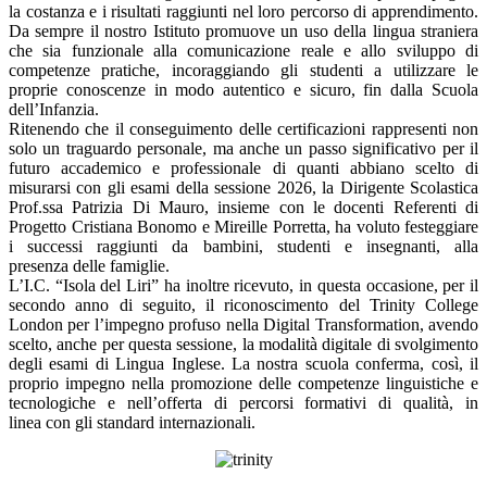
la costanza e i risultati raggiunti nel loro percorso di apprendimento.
Da sempre il nostro Istituto promuove un uso della lingua straniera
che sia funzionale alla comunicazione reale e allo sviluppo di
competenze pratiche, incoraggiando gli studenti a utilizzare le
proprie conoscenze in modo autentico e sicuro, fin dalla Scuola
dell’Infanzia.
Ritenendo che il conseguimento delle certificazioni rappresenti non
solo un traguardo personale, ma anche un passo significativo per il
futuro accademico e professionale di quanti abbiano scelto di
misurarsi con gli esami della sessione 2026, la Dirigente Scolastica
Prof.ssa Patrizia Di Mauro, insieme con le docenti Referenti di
Progetto Cristiana Bonomo e Mireille Porretta, ha voluto festeggiare
i successi raggiunti da bambini, studenti e insegnanti, alla
presenza delle famiglie.
L’I.C. “Isola del Liri” ha inoltre ricevuto, in questa occasione, per il
secondo anno di seguito, il riconoscimento del Trinity College
London per l’impegno profuso nella Digital Transformation, avendo
scelto, anche per questa sessione, la modalità digitale di svolgimento
degli esami di Lingua Inglese. La nostra scuola conferma, così, il
proprio impegno nella promozione delle competenze linguistiche e
tecnologiche e nell’offerta di percorsi formativi di qualità, in
linea con gli standard internazionali.