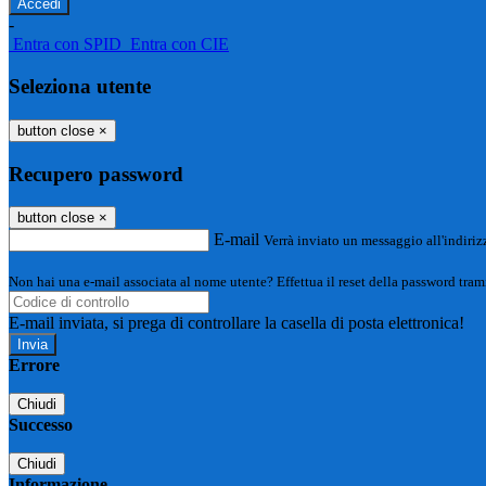
-
Entra con SPID
Entra con CIE
Seleziona utente
button close
×
Recupero password
button close
×
E-mail
Verrà inviato un messaggio all'indirizz
Non hai una e-mail associata al nome utente? Effettua il reset della password tram
E-mail inviata, si prega di controllare la casella di posta elettronica!
Errore
Chiudi
Successo
Chiudi
Informazione