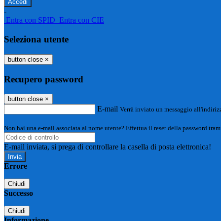
-
Entra con SPID
Entra con CIE
Seleziona utente
button close
×
Recupero password
button close
×
E-mail
Verrà inviato un messaggio all'indirizz
Non hai una e-mail associata al nome utente? Effettua il reset della password tram
E-mail inviata, si prega di controllare la casella di posta elettronica!
Errore
Chiudi
Successo
Chiudi
Informazione