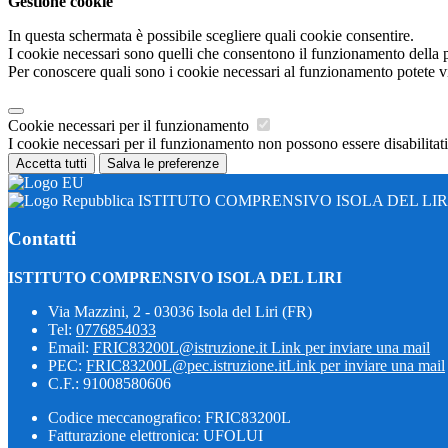
Gestione cookie
In questa schermata è possibile scegliere quali cookie consentire.
I cookie necessari sono quelli che consentono il funzionamento della pi
Per conoscere quali sono i cookie necessari al funzionamento potete v
Cookie necessari per il funzionamento
I cookie necessari per il funzionamento non possono essere disabilitati.
Accetta tutti
Salva le preferenze
ISTITUTO COMPRENSIVO ISOLA DEL LIR
Contatti
ISTITUTO COMPRENSIVO ISOLA DEL LIRI
Via Mazzini, 2 - 03036 Isola del Liri (FR)
Tel:
0776854033
Email:
FRIC83200L@istruzione.it
Link per inviare una mail
PEC:
FRIC83200L@pec.istruzione.it
Link per inviare una mail
C.F.: 91008580606
Codice meccanografico: FRIC83200L
Fatturazione elettronica: UFOLUI