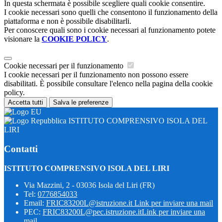
In questa schermata è possibile scegliere quali cookie consentire.
I cookie necessari sono quelli che consentono il funzionamento della
piattaforma e non è possibile disabilitarli.
Per conoscere quali sono i cookie necessari al funzionamento potete
visionare la
COOKIE POLICY
.
Cookie necessari per il funzionamento
I cookie necessari per il funzionamento non possono essere
disabilitati. È possibile consultare l'elenco nella pagina della cookie
policy.
Accetta tutti
Salva le preferenze
ISTITUTO COMPRENSIVO ISOLA DEL
LIRI
Contatti
ISTITUTO COMPRENSIVO ISOLA DEL LIRI
Via Mazzini, 2 - 03036 Isola del Liri (FR)
Tel:
0776854033
Email:
FRIC83200L@istruzione.it
Link per inviare una mail
PEC:
FRIC83200L@pec.istruzione.it
Link per inviare una
mail