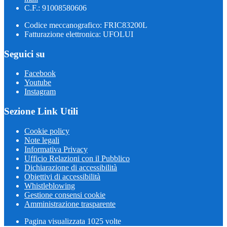
C.F.: 91008580606
Codice meccanografico: FRIC83200L
Fatturazione elettronica: UFOLUI
Seguici su
Facebook
Youtube
Instagram
Sezione Link Utili
Cookie policy
Note legali
Informativa Privacy
Ufficio Relazioni con il Pubblico
Dichiarazione di accessibilità
Obiettivi di accessibilità
Whistleblowing
Gestione consensi cookie
Amministrazione trasparente
Pagina visualizzata
1025
volte